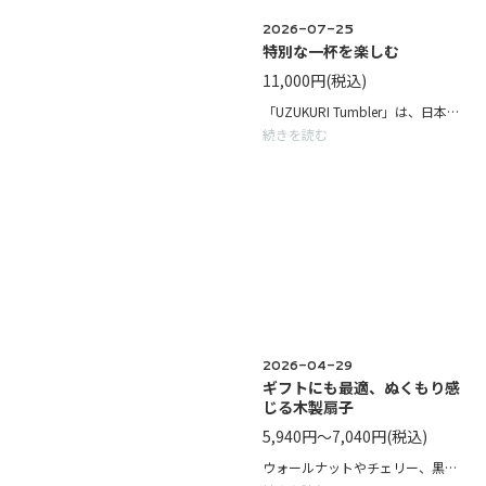
2026-07-25
特別な一杯を楽しむ
11,000円
(税込)
「UZUKURI Tumbler」は、日本の伝統技法「浮造り（うづくり）」によって生まれた木の美しい年輪を、錫（すず）100％のタンブラーに写し込んだ、こだわりの酒器です。錫は飲み物をまろやかな口当たりにすると言われており、お酒をじっくり楽しみたい方にもぴったりです。容量は約350ccで、ビールや日本酒など、こだわりのお酒を楽しむ酒器として活躍します。木の年輪を錫に写し込んだ、世界にひとつのような美しい表情。伝統技法と職人の技が生み出す「UZUKURI Tumbler」で、いつもの一杯を特別な時間にしてみませんか？
続きを読む
2026-04-29
ギフトにも最適、ぬくもり感
じる木製扇子
5,940円～7,040円
(税込)
ウォールナットやチェリー、黒檀といった銘木を親骨に使用し、一つひとつ異なる美しい木目が上質な存在感を演出します。 カラーは5色からお選びいただけ、専用袋付きなので持ち運びにも便利です。 シンプルで飽きのこないデザインは年齢や性別を問わず長くご愛用いただけます。 レーザー刻印で名前やメッセージなどを入れられるので、大切な方への贈り物としても最適です。