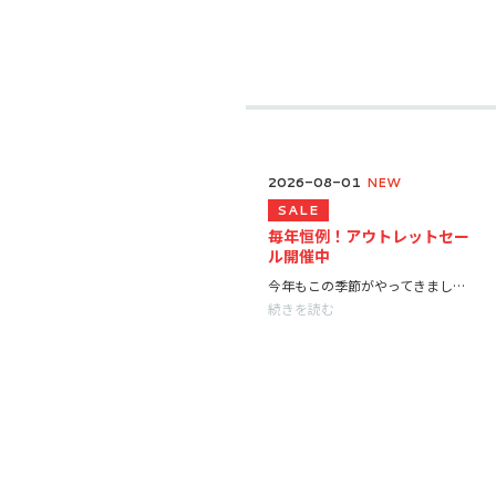
2026-08-01
NEW
SALE
毎年恒例！アウトレットセー
ル開催中
今年もこの季節がやってきました！ 毎年ご好評いただいているアウトレットセールを開催いたします。 期間中は、アウトレット商品をお得な価格で多数ご用意！ 在庫が無くなり次第終了となりますので、ぜひお早めにご来店ください。 開催期間 8月1日（土）～8月31日（月） 欲しかったあの商品や掘り出し物に出会えるチャンス！ 皆さまのご来店を心よりお待ちしております。
続きを読む