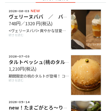
NEW
2026-08-03
ヴェリーヌババ ／ ババグラス
748円／1320 円
(税込)
<ヴェリーヌババ> 爽やかな甘夏とオーク樽で長期熟成された芳醇な香りのディロントレヴューラムを使用♪ <グラスババ> 暑い夏こそ冷たいグラスババ♪ シロップにしみ込ませたサバラン生地にとろける生クリームをぜひ店内でご賞味ください！ ※お選びいただけます※ 濃厚マンゴーソルべ or バニラアイス ラム酒 or オレンジジュース
続きを読む
2026-07-03
タルトペッシュ(桃のタルト)
1,210円
(税込)
期間限定の桃のタルトが登場！ コンポートした桃の下にはクリームが入っていて食べ応え十分 ぜひ上品な甘さの桃をご賞味ください🍑
続きを読む
2026-05-14
new！たまごがとろ〜り クロックマダム