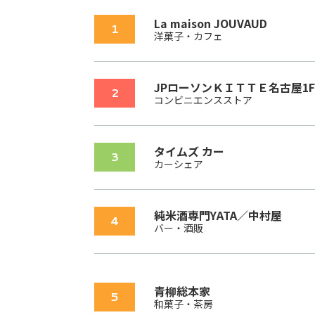
La maison JOUVAUD
1
洋菓子・カフェ
JPローソンＫＩＴＴＥ名古屋1
2
コンビニエンスストア
タイムズ カー
3
カーシェア
純米酒専門YATA／中村屋
4
バー・酒販
青柳総本家
5
和菓子・茶房