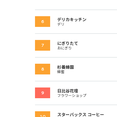
デリカキッチン
6
デリ
にぎりたて
7
おにぎり
杉養蜂園
8
蜂蜜
日比谷花壇
9
フラワーショップ
スターバックス コーヒー
10