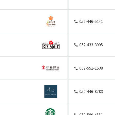
052-446-5141
052-433-3995
052-551-1538
052-446-8783
052-589-4551