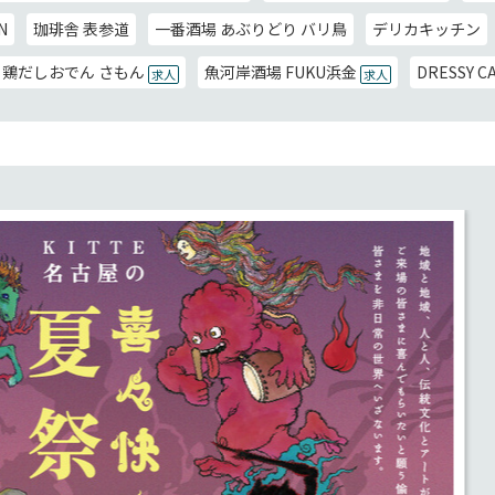
N
珈琲舎 表参道
一番酒場 あぶりどり バリ鳥
デリカキッチン
鶏だしおでん さもん
魚河岸酒場 FUKU浜金
DRESSY C
求人
求人