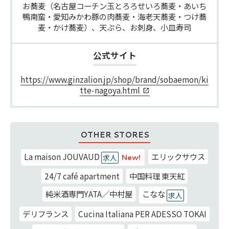
お蕎麦（名古屋コーチン玉とろろせいろ蕎麦・あいち
鴨南蛮・愛知みかわ豚の肉蕎麦・海老天蕎麦・つけ蕎
公式サイト
https://www.ginzalion.jp/shop/brand/sobaemon/ki
tte-nagoya.html
OTHER STORES
La maison JOUVAUD
エリックサウス
New!
求人
24/7 café apartment
中国料理 東天紅
純米酒専門YATA／中村屋
こなな
求人
デリフランス
Cucina Italiana PER ADESSO TOKAI