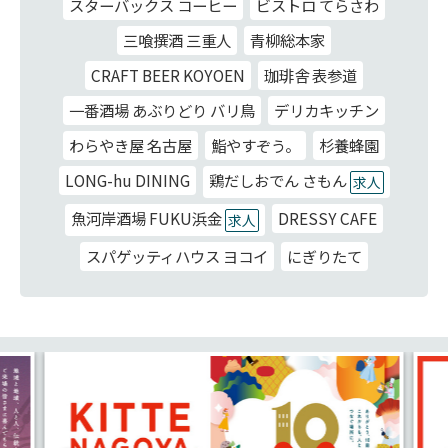
スターバックス コーヒー
ビストロ てらさわ
三喰撰酒 三重人
青柳総本家
CRAFT BEER KOYOEN
珈琲舎 表参道
一番酒場 あぶりどり バリ鳥
デリカキッチン
わらやき屋 名古屋
鮨やすぞう。
杉養蜂園
LONG-hu DINING
鶏だしおでん さもん
求人
魚河岸酒場 FUKU浜金
DRESSY CAFE
求人
スパゲッティハウス ヨコイ
にぎりたて